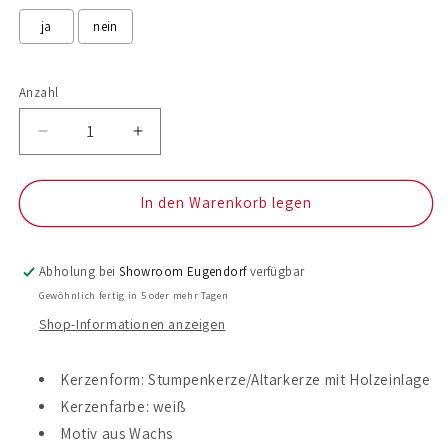
ja
nein
Selection will add
to the price
Anzahl
Anzahl
Verringere
Erhöhe
die
die
Menge
Menge
für
für
In den Warenkorb legen
Taufkerze
Taufkerze
Sebastian
Sebastian
Abholung bei
Showroom Eugendorf
verfügbar
Gewöhnlich fertig in 5 oder mehr Tagen
Shop-Informationen anzeigen
Kerzenform: Stumpenkerze/Altarkerze mit Holzeinlage
Kerzenfarbe: weiß
Motiv aus Wachs