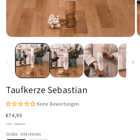
Medien
M
1
2
in
in
Modal
M
öffnen
ö
Taufkerze Sebastian
Keine Bewertungen
Normaler
€74,90
Preis
Inkl. Steuern.
Größe:
400/40mm