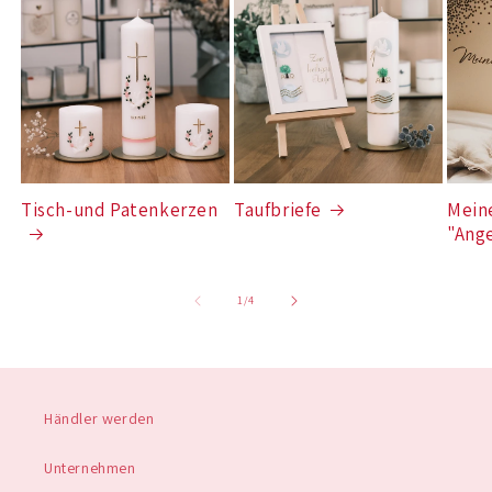
Tisch-und Patenkerzen
Taufbriefe
Mein
"Ang
von
1
/
4
Händler werden
Unternehmen