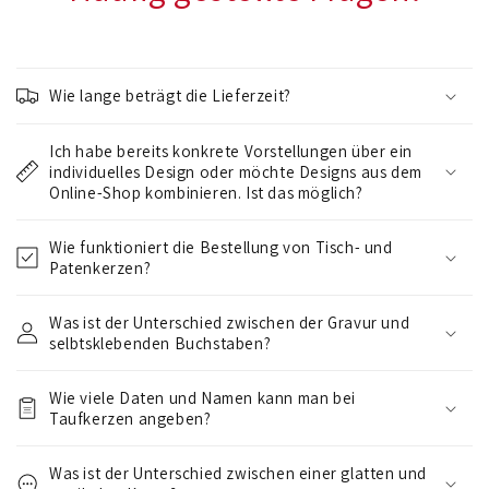
E
i
Wie lange beträgt die Lieferzeit?
n
k
Ich habe bereits konkrete Vorstellungen über ein
l
individuelles Design oder möchte Designs aus dem
a
Online-Shop kombinieren. Ist das möglich?
p
Wie funktioniert die Bestellung von Tisch- und
p
Patenkerzen?
b
a
Was ist der Unterschied zwischen der Gravur und
r
selbtsklebenden Buchstaben?
e
r
Wie viele Daten und Namen kann man bei
I
Taufkerzen angeben?
n
Was ist der Unterschied zwischen einer glatten und
h