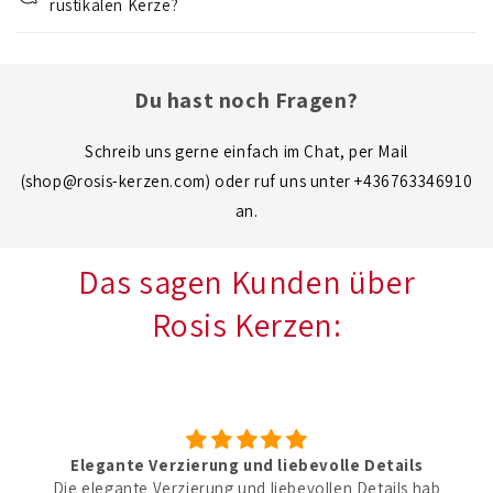
rustikalen Kerze?
a
l
t
Du hast noch Fragen?
Schreib uns gerne einfach im Chat, per Mail
(shop@rosis-kerzen.com) oder ruf uns unter +436763346910
an.
Das sagen Kunden über
Rosis Kerzen:
Elegante Verzierung und liebevolle Details
Die elegante Verzierung und liebevollen Details hab