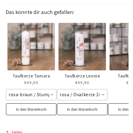
Das könnte dir auch gefallen:
Taufkerze Tamara
Taufkerze Leonie
Taufke
€49,90
€49,90
€7
rosa-braun / Stumpenkerze 250/60 mm
rosa / Ovalkerze 240/65 mm
In den Warenkorb
In den Warenkorb
In den 
Teilen