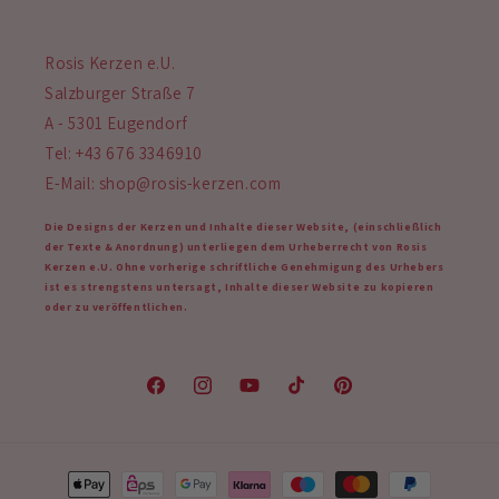
Rosis Kerzen e.U.
Salzburger Straße 7
A - 5301 Eugendorf
Tel: +43 676 3346910
E-Mail: shop@rosis-kerzen.com
Die Designs der Kerzen und Inhalte dieser Website, (einschließlich
der Texte & Anordnung) unterliegen dem Urheberrecht von Rosis
Kerzen e.U. Ohne vorherige schriftliche Genehmigung des Urhebers
ist es strengstens untersagt, Inhalte dieser Website zu kopieren
oder zu veröffentlichen.
Facebook
Instagram
YouTube
TikTok
Pinterest
Zahlungsmethoden