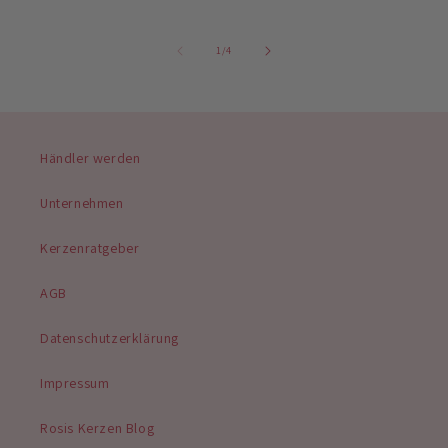
von
1
/
4
Händler werden
Unternehmen
Kerzenratgeber
AGB
Datenschutzerklärung
Impressum
Rosis Kerzen Blog