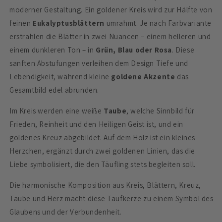
moderner Gestaltung. Ein goldener Kreis wird zur Hälfte von
feinen
Eukalyptusblättern
umrahmt. Je nach Farbvariante
erstrahlen die Blätter in zwei Nuancen – einem helleren und
einem dunkleren Ton – in
Grün, Blau oder Rosa
. Diese
sanften Abstufungen verleihen dem Design Tiefe und
Lebendigkeit, während kleine
goldene Akzente
das
Gesamtbild edel abrunden.
Im Kreis werden eine weiße
Taube
, welche Sinnbild für
Frieden, Reinheit und den Heiligen Geist ist, und ein
goldenes Kreuz abgebildet. Auf dem Holz ist ein kleines
Herzchen, ergänzt durch zwei goldenen Linien, das die
Liebe symbolisiert, die den Täufling stets begleiten soll.
Die harmonische Komposition aus Kreis, Blättern, Kreuz,
Taube und Herz macht diese Taufkerze zu einem Symbol des
Glaubens und der Verbundenheit.