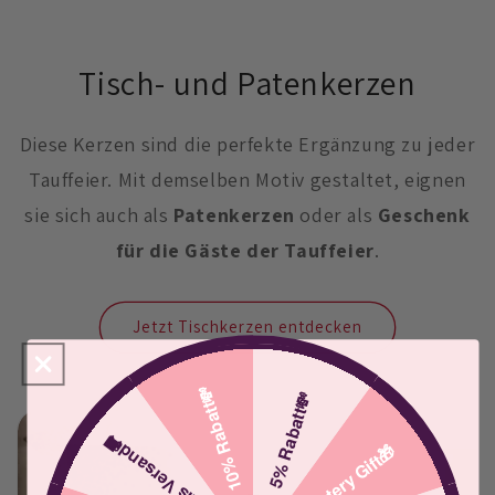
Tisch- und Patenkerzen
Diese Kerzen sind die perfekte Ergänzung zu jeder
Tauffeier. Mit demselben Motiv gestaltet, eignen
sie sich auch als
Patenkerzen
oder als
Geschenk
für die Gäste der Tauffeier
.
Jetzt Tischkerzen entdecken
10% Rabatt💸
5% Rabatt💸
Gratis Versand🚚
Mystery Gift🎁