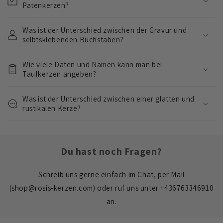
Patenkerzen?
b
a
Was ist der Unterschied zwischen der Gravur und
r
selbtsklebenden Buchstaben?
e
r
Wie viele Daten und Namen kann man bei
I
Taufkerzen angeben?
n
Was ist der Unterschied zwischen einer glatten und
h
rustikalen Kerze?
a
l
t
Du hast noch Fragen?
Schreib uns gerne einfach im Chat, per Mail
(shop@rosis-kerzen.com) oder ruf uns unter +436763346910
an.