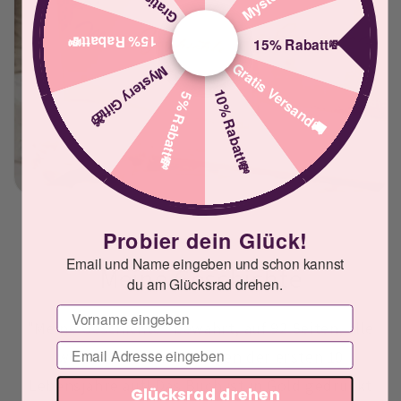
15% Rabatt💸
15% Rabatt💸
Gratis Versand🚚
Mystery Gift🎁
10% Rabatt💸
5% Rabatt💸
Probier dein Glück!
Email und Name eingeben und schon kannst
Meine Geschichte
du am Glücksrad drehen.
Vorname
"Meine Geschichte" bewahrt, auf 92 Seiten, alle
Email
wertvollen Erinnerungen der ersten 10
Lebensjahre auf! Das Buch ist in Gold gedruckt
Glücksrad drehen