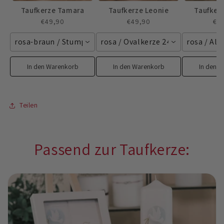
Taufkerze Tamara
Taufkerze Leonie
Taufker
€49,90
€49,90
€4
rosa-braun / Stumpenkerze 250/60 mm
rosa / Ovalkerze 240/65 mm
rosa / Al
In den Warenkorb
In den Warenkorb
In den 
Teilen
Passend zur Taufkerze: