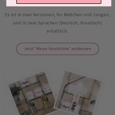
und in eine Lederhülle gebunden.
Es ist in zwei Versionen, für Mädchen und Jungen,
und in zwei Sprachen (Deutsch, Kroatisch)
erhältlich.
Jetzt "Meine Geschichte" entdecken