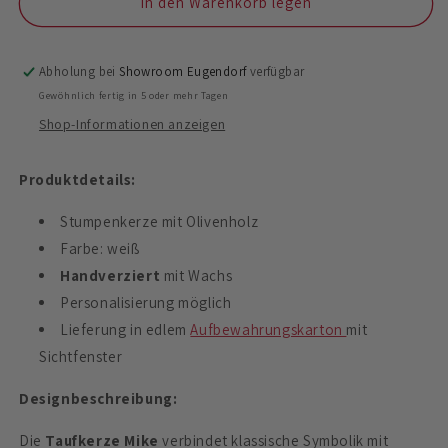
für
für
In den Warenkorb legen
Taufkerze
Taufkerze
Mike
Mike
Abholung bei
Showroom Eugendorf
verfügbar
Gewöhnlich fertig in 5 oder mehr Tagen
Shop-Informationen anzeigen
Produktdetails:
Stumpenkerze mit Olivenholz
Farbe: weiß
Handverziert
mit Wachs
Personalisierung möglich
Lieferung in edlem
Aufbewahrungskarton
mit
Sichtfenster
Designbeschreibung:
Die
Taufkerze Mike
verbindet klassische Symbolik mit