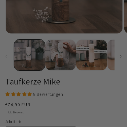
Medien
M
1
2
in
in
Modal
M
öffnen
ö
Taufkerze Mike
8 Bewertungen
Normaler
€74,90 EUR
Preis
Inkl. Steuern.
Schriftart: