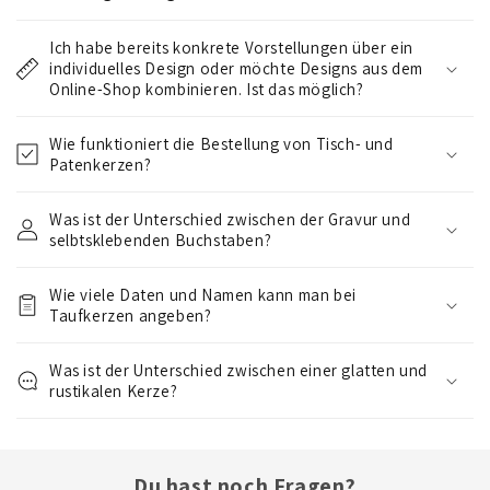
n
k
Ich habe bereits konkrete Vorstellungen über ein
l
individuelles Design oder möchte Designs aus dem
a
Online-Shop kombinieren. Ist das möglich?
p
Wie funktioniert die Bestellung von Tisch- und
p
Patenkerzen?
b
a
Was ist der Unterschied zwischen der Gravur und
r
selbtsklebenden Buchstaben?
e
r
Wie viele Daten und Namen kann man bei
I
Taufkerzen angeben?
n
Was ist der Unterschied zwischen einer glatten und
h
rustikalen Kerze?
a
l
t
Du hast noch Fragen?