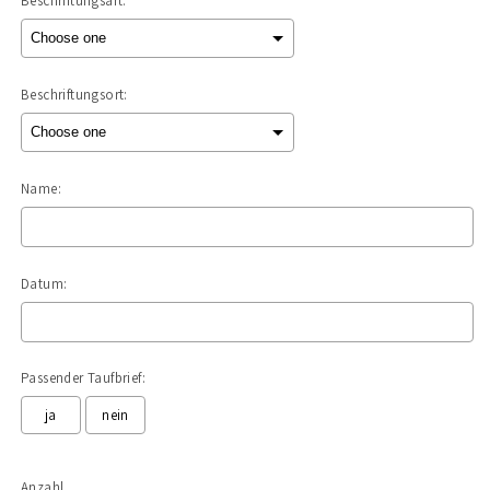
Beschriftungsart:
Beschriftungsort:
Name:
Datum:
Passender Taufbrief:
ja
nein
Selection will add
to the price
Anzahl