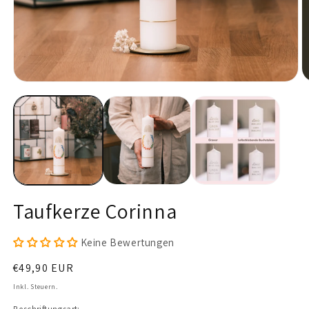
Medien
M
1
2
in
in
Modal
M
öffnen
ö
Taufkerze Corinna
Keine Bewertungen
Normaler
€49,90 EUR
Preis
Inkl. Steuern.