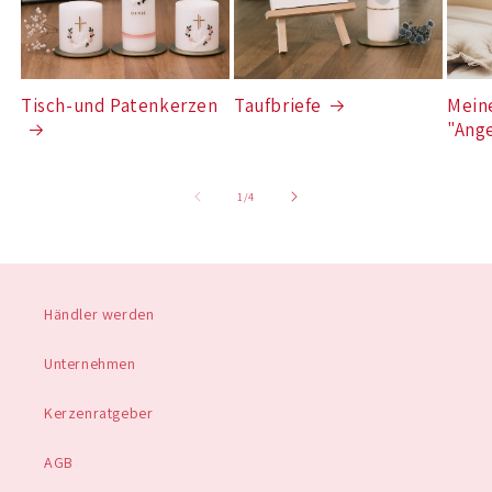
Tisch-und Patenkerzen
Taufbriefe
Mein
"Ang
von
1
/
4
Händler werden
Unternehmen
Kerzenratgeber
AGB