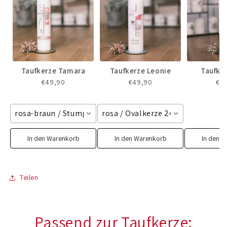
Taufkerze Tamara
Taufkerze Leonie
Taufke
€49,90
€49,90
€7
rosa-braun / Stumpenkerze 250/60 mm
rosa / Ovalkerze 240/65 mm
In den Warenkorb
In den Warenkorb
In den 
Teilen
Passend zur Taufkerze: