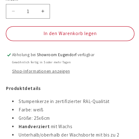
Anzahl
Verringere
Erhöhe
die
die
Menge
Menge
für
für
In den Warenkorb legen
Taufkerze
Taufkerze
Corinna
Corinna
Abholung bei
Showroom Eugendorf
verfügbar
Gewöhnlich fertig in 5 oder mehr Tagen
Shop-Informationen anzeigen
Produktdetails
Stumpenkerze in zertifizierter RAL-Qualität
Farbe: weiß
Größe: 25x6cm
Handverziert
mit Wachs
Unterhalb/oberhalb der Wachsborte mit bis zu 2