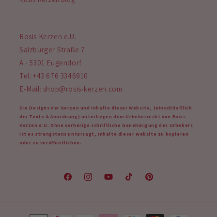
Rosis Kerzen e.U.
Salzburger Straße 7
A - 5301 Eugendorf
Tel: +43 676 3346910
E-Mail: shop@rosis-kerzen.com
Die Designs der Kerzen und Inhalte dieser Website, (einschließlich
der Texte & Anordnung) unterliegen dem Urheberrecht von Rosis
Kerzen e.U. Ohne vorherige schriftliche Genehmigung des Urhebers
ist es strengstens untersagt, Inhalte dieser Website zu kopieren
oder zu veröffentlichen.
Facebook
Instagram
YouTube
TikTok
Pinterest
Zahlungsmethoden