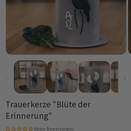
Medien
M
1
2
in
in
Modal
M
öffnen
ö
Trauerkerze "Blüte der
Erinnerung"
Keine Bewertungen