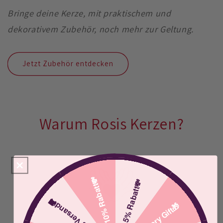
Bringe deine Kerze, mit praktischem und
dekorativem Zubehör, noch mehr zur Geltung.
Jetzt Zubehör entdecken
Warum Rosis Kerzen?
10% Rabatt💸
5% Rabatt💸
Gratis Versand🚚
Mystery Gift🎁