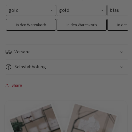
gold
gold
blau
In den Warenkorb
In den Warenkorb
In den 
Versand
Selbstabholung
Share