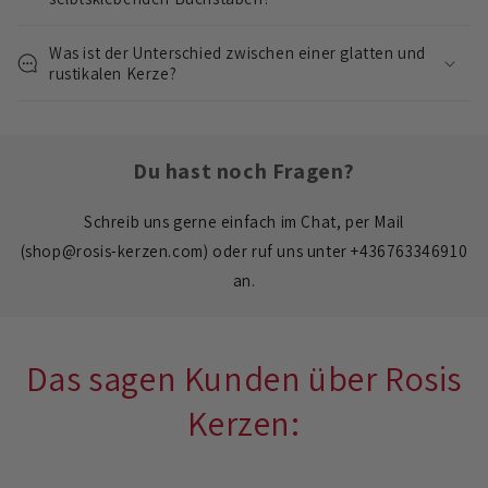
b
a
Was ist der Unterschied zwischen einer glatten und
r
rustikalen Kerze?
e
r
I
Du hast noch Fragen?
n
h
Schreib uns gerne einfach im Chat, per Mail
a
(shop@rosis-kerzen.com) oder ruf uns unter +436763346910
l
an.
t
Das sagen Kunden über Rosis
Kerzen: