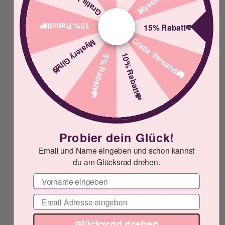
HANDGEFERTIGT IN EUGENDORF
15% Rabatt💸
15% Rabatt💸
Gratis Versand🚚
Mystery Gift🎁
10% Rabatt💸
5% Rabatt💸
SCHNELLER UND SICHERER VERSAND
Probier dein Glück!
Email und Name eingeben und schon kannst
du am Glücksrad drehen.
Vorname
ÜBER 2.000 ZUFRIEDENE KUNDEN
Email
Glücksrad drehen