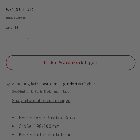
Normaler
€54,90 EUR
Preis
Inkl. Steuern.
Anzahl
Anzahl
Verringere
Erhöhe
die
die
Menge
Menge
für
für
In den Warenkorb legen
Trauerkerze
Trauerkerze
&quot;Blüte
&quot;Blüte
der
der
Abholung bei
Showroom Eugendorf
verfügbar
Erinnerung&quot;
Erinnerung&quot;
Gewöhnlich fertig in 5 oder mehr Tagen
Shop-Informationen anzeigen
Kerzenform: Rustikal Kerze
Größe: 198/100 mm
Kerzenfarbe: dunkelgrau