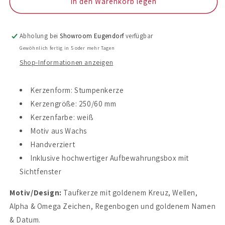
für
für
In den Warenkorb legen
Taufkerze
Taufkerze
Bernhard
Bernhard
Abholung bei
Showroom Eugendorf
verfügbar
Gewöhnlich fertig in 5 oder mehr Tagen
Shop-Informationen anzeigen
Kerzenform: Stumpenkerze
Kerzengröße: 250/60 mm
Kerzenfarbe: weiß
Motiv aus Wachs
Handverziert
Inklusive hochwertiger Aufbewahrungsbox mit
Sichtfenster
Motiv/Design:
Taufkerze mit goldenem Kreuz, Wellen,
Alpha & Omega Zeichen, Regenbogen und goldenem Namen
& Datum.