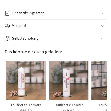
Beschriftungsarten
Versand
Selbstabholung
Das könnte dir auch gefallen:
Taufkerze Tamara
Taufkerze Leonie
Taufke
€49,90
€49,90
€7