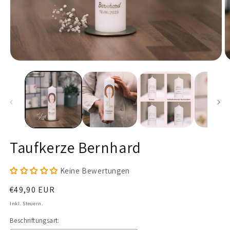
Medien
M
1
2
in
in
Modal
M
öffnen
ö
Taufkerze Bernhard
Keine Bewertungen
Normaler
€49,90 EUR
Preis
Inkl. Steuern.
Beschriftungsart: