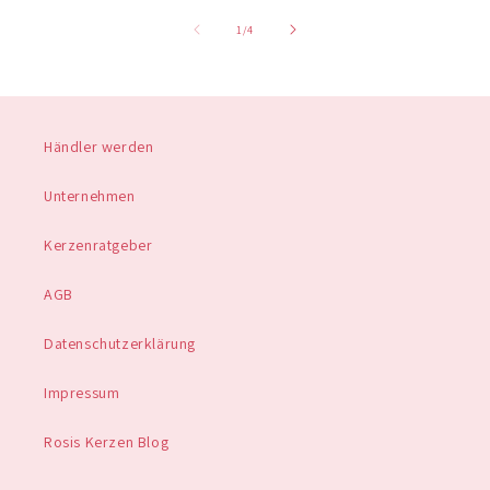
von
1
/
4
Händler werden
Unternehmen
Kerzenratgeber
AGB
Datenschutzerklärung
Impressum
Rosis Kerzen Blog