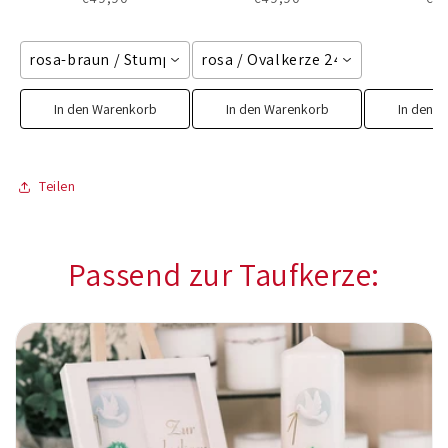
rosa-braun / Stumpenkerze 250/60 mm
rosa / Ovalkerze 240/65 mm
In den Warenkorb
In den Warenkorb
In den 
Teilen
Passend zur Taufkerze: