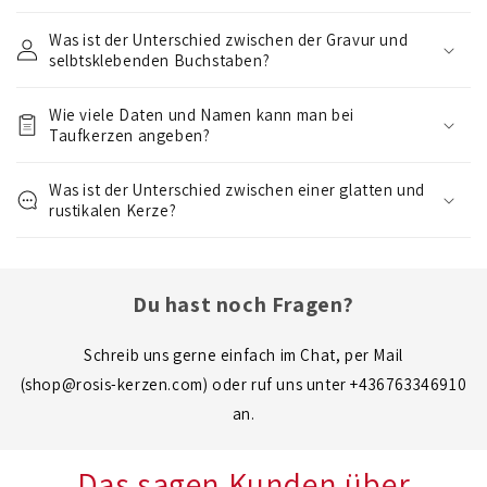
a
Was ist der Unterschied zwischen der Gravur und
r
selbtsklebenden Buchstaben?
e
r
Wie viele Daten und Namen kann man bei
I
Taufkerzen angeben?
n
Was ist der Unterschied zwischen einer glatten und
h
rustikalen Kerze?
a
l
t
Du hast noch Fragen?
Schreib uns gerne einfach im Chat, per Mail
(shop@rosis-kerzen.com) oder ruf uns unter +436763346910
an.
Das sagen Kunden über