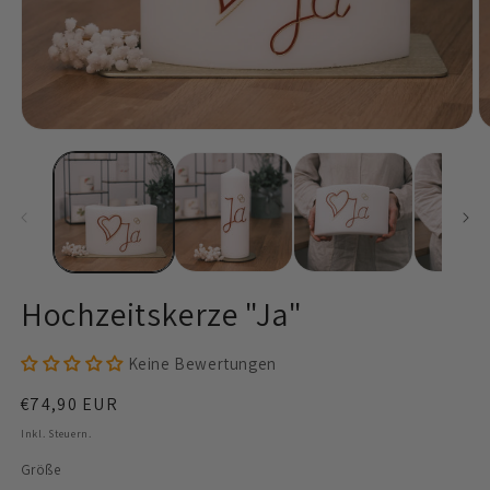
Medien
M
1
2
in
in
Modal
M
öffnen
ö
Hochzeitskerze "Ja"
Keine Bewertungen
Normaler
€74,90 EUR
Preis
Inkl. Steuern.
Größe