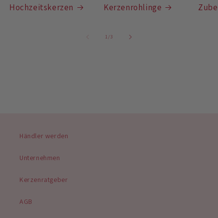
Hochzeitskerzen
Kerzenrohlinge
Zube
von
1
/
3
Händler werden
Unternehmen
Kerzenratgeber
AGB