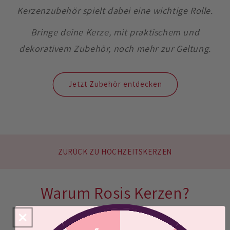
Kerzenzubehör spielt dabei eine wichtige Rolle.
Bringe deine Kerze, mit praktischem und
dekorativem Zubehör, noch mehr zur Geltung.
Jetzt Zubehör entdecken
ZURÜCK ZU HOCHZEITSKERZEN
Warum Rosis Kerzen?