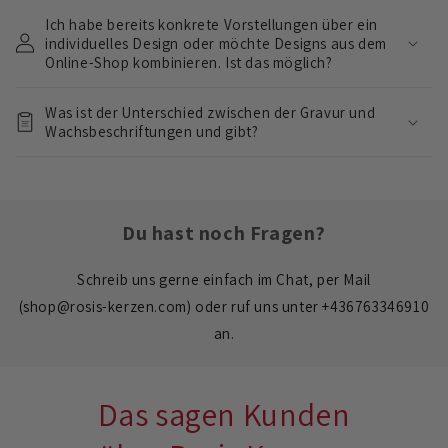
k
Ich habe bereits konkrete Vorstellungen über ein
l
individuelles Design oder möchte Designs aus dem
a
Online-Shop kombinieren. Ist das möglich?
p
Was ist der Unterschied zwischen der Gravur und
p
Wachsbeschriftungen und gibt?
b
a
r
e
Du hast noch Fragen?
r
I
Schreib uns gerne einfach im Chat, per Mail
n
(shop@rosis-kerzen.com) oder ruf uns unter +436763346910
h
an.
a
l
t
Das sagen Kunden