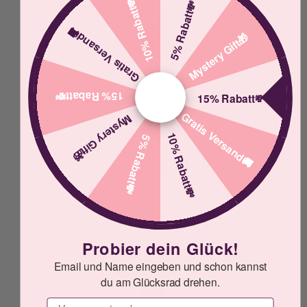
10% Rabatt💸
5% Rabatt💸
Gratis Versand🚚
Mystery Gift🎁
15% Rabatt💸
HANDGEFERTIGT IN EUGENDORF
15% Rabatt💸
Gratis Versand🚚
Mystery Gift🎁
10% Rabatt💸
5% Rabatt💸
SCHNELLER UND SICHERER VERSAND
Probier dein Glück!
Email und Name eingeben und schon kannst
du am Glücksrad drehen.
Vorname