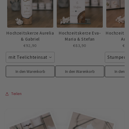
Hochzeitskerze Aurelia
Hochzeitskerze Eva-
Hochzeitsk
& Gabriel
Maria & Stefan
And
€92,90
€83,90
€5
mit Teelichteinsatz
Stumpenk
In den Warenkorb
In den Warenkorb
In den 
Teilen