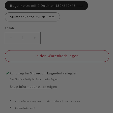
Bogenkerze mit 2 Dochten 150/240/45 mm
Stumpenkerze 250/80 mm
Anzahl
Anzahl
Verringere
Erhöhe
die
die
Menge
Menge
für
für
In den Warenkorb legen
Hochzeitskerze
Hochzeitskerze
&quot;Ja&quot;
&quot;Ja&quot;
Abholung bei
Showroom Eugendorf
verfügbar
Gewöhnlich fertig in 5 oder mehr Tagen
Shop-Informationen anzeigen
Kerzenformen: Bogenkerze mit 2 Dochten | Stumpenkerze
Kerzenfarbe: weiß