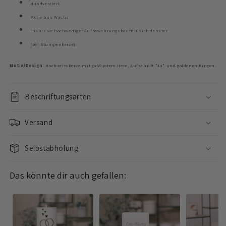
Handverziert
Motiv aus Wachs
Inklusive hochwertiger Aufbewahrungsbox mit Sichtfenster
(bei Stumpenkerze)
Motiv/Design:
Hochzeitskerze mit gold-rotem Herz, Aufschrift "Ja" und goldenen Ringen.
Beschriftungsarten
Versand
Selbstabholung
Das könnte dir auch gefallen: