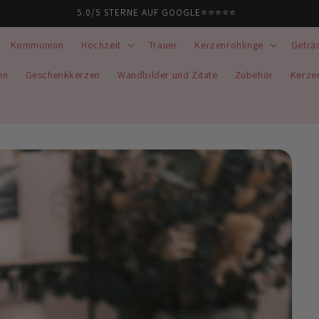
Kommunion
Hochzeit
Trauer
Kerzenrohlinge
Geträ
en
Geschenkkerzen
Wandbilder und Zitate
Zubehör
Kerze