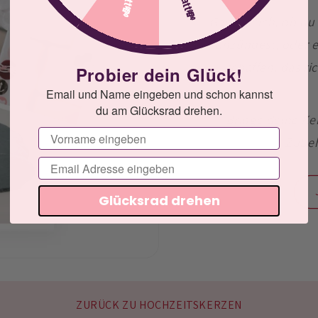
Ganz gleich, ob du
anzündest, oder 
schaffen, das ri
Probier dein Glück!
Email und Name eingeben und schon kannst
du am Glücksrad drehen.
Bringe deine Ke
Vorname
Zubeh
Email
Glücksrad drehen
ZURÜCK ZU HOCHZEITSKERZEN