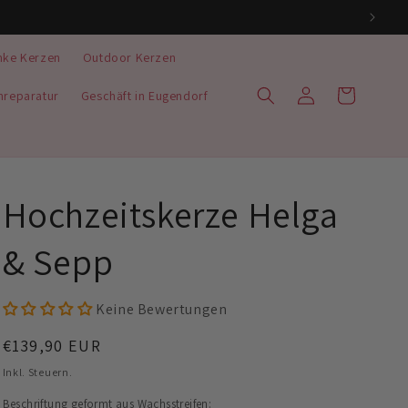
nke Kerzen
Outdoor Kerzen
Einloggen
Warenkorb
nreparatur
Geschäft in Eugendorf
Hochzeitskerze Helga
& Sepp
Keine Bewertungen
Normaler
€139,90 EUR
Preis
Inkl. Steuern.
Beschriftung geformt aus Wachsstreifen: