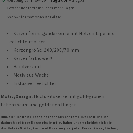
Abholung bei
Showroom Eugendorf
verfügbar
Sepp
Sepp
Gewöhnlich fertig in 5 oder mehr Tagen
Shop-Informationen anzeigen
Kerzenform: Quaderkerze mit Holzeinlage und
Teelichteinsätzen
Kerzengröße: 200/200/70 mm
Kerzenfarbe: weiß
Handverziert
Motiv aus Wachs
Inklusive Teelichter
Motiv/Design:
Hochzeitskerze mit gold-grünem
Lebensbaum und goldenen Ringen.
Hinweis: Der Holzeinsatz besteht aus echtem Olivenholz und ist
dadurch bei jeder Kerze einzigartig. Daher unterscheidet sich die
das Holz in Größe, Form und Maserung bei jeder Kerze. Risse, Löcher,