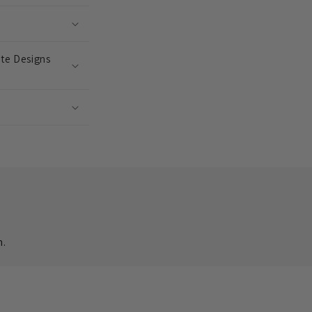
hte Designs
?
n.