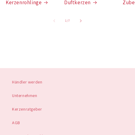
Kerzenrohlinge
Duftkerzen
Zube
von
1
/
7
Händler werden
Unternehmen
Kerzenratgeber
AGB