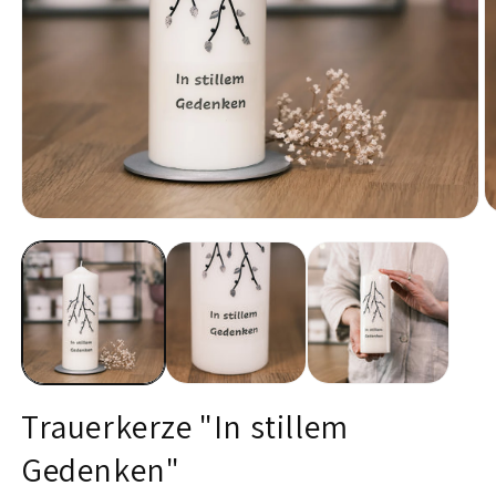
M
Medien
2
1
in
in
M
Modal
ö
öffnen
Trauerkerze "In stillem
Gedenken"