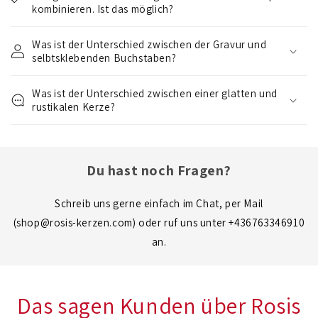
a
kombinieren. Ist das möglich?
p
Was ist der Unterschied zwischen der Gravur und
p
selbtsklebenden Buchstaben?
b
a
Was ist der Unterschied zwischen einer glatten und
r
rustikalen Kerze?
e
r
I
Du hast noch Fragen?
n
h
Schreib uns gerne einfach im Chat, per Mail
a
(shop@rosis-kerzen.com) oder ruf uns unter +436763346910
l
an.
t
Das sagen Kunden über Rosis