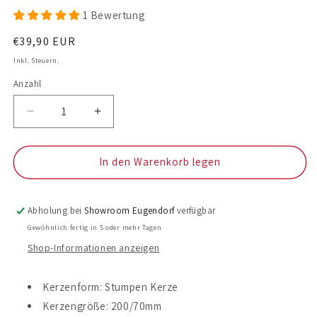
1 Bewertung
Normaler
€39,90 EUR
Preis
Inkl. Steuern.
Anzahl
Anzahl
Verringere
Erhöhe
die
die
Menge
Menge
für
für
In den Warenkorb legen
Trauerkerze
Trauerkerze
&quot;In
&quot;In
stillem
stillem
Abholung bei
Showroom Eugendorf
verfügbar
Gedenken&quot;
Gedenken&quot;
Gewöhnlich fertig in 5 oder mehr Tagen
Shop-Informationen anzeigen
Kerzenform: Stumpen Kerze
Kerzengröße: 200/70mm