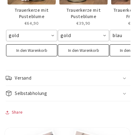
Trauerkerze mit
Trauerkerze mit
Trauerker
Pusteblume
Pusteblume
Fri
€64,90
€39,90
€3
gold
gold
blau
In den Warenkorb
In den Warenkorb
In den 
Versand
Selbstabholung
Share