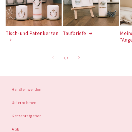
Tisch-und Patenkerzen
Taufbriefe
Mein
"Ang
von
1
/
4
Händler werden
Unternehmen
Kerzenratgeber
AGB