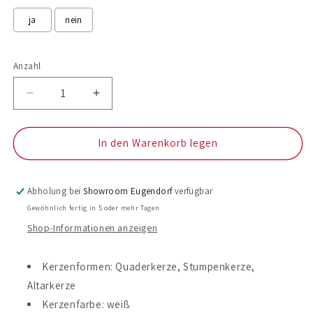
ja
nein
Selection will add
to the price
Anzahl
Anzahl
Verringere
Erhöhe
die
die
Menge
Menge
für
für
In den Warenkorb legen
Taufkerze
Taufkerze
Romy
Romy
Abholung bei
Showroom Eugendorf
verfügbar
Gewöhnlich fertig in 5 oder mehr Tagen
Shop-Informationen anzeigen
Kerzenformen: Quaderkerze, Stumpenkerze,
Altarkerze
Kerzenfarbe: weiß