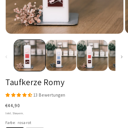
Medien
M
1
2
in
in
Modal
M
öffnen
ö
Taufkerze Romy
13 Bewertungen
Normaler
€44,90
Preis
Inkl. Steuern.
Farbe:
rosa-rot