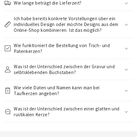
Wie lange beträgt die Lieferzeit?
n
k
Ich habe bereits konkrete Vorstellungen über ein
l
individuelles Design oder möchte Designs aus dem
a
Online-Shop kombinieren. Ist das möglich?
p
Wie funktioniert die Bestellung von Tisch- und
p
Patenkerzen?
b
a
Was ist der Unterschied zwischen der Gravur und
r
selbtsklebenden Buchstaben?
e
r
Wie viele Daten und Namen kann man bei
I
Taufkerzen angeben?
n
Was ist der Unterschied zwischen einer glatten und
h
rustikalen Kerze?
a
l
t