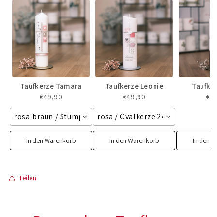
Taufkerze Tamara
Taufkerze Leonie
Taufke
€49,90
€49,90
€7
rosa-braun / Stumpenkerze 250/60 mm
rosa / Ovalkerze 240/65 mm
In den Warenkorb
In den Warenkorb
In den 
Teilen